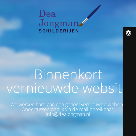
Binnenkort
vernieuwde website
We werken hard aan een geheel vernieuwde website.
Ondertussen ben ik via de mail bereikbaar:
info@deajongman.nl