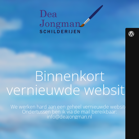
Binnenkort
vernieuwde website
We werken hard aan een geheel vernieuwde website.
Ondertussen ben ik via de mail bereikbaar:
info@deajongman.nl