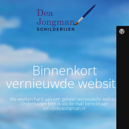
Binnenkort
vernieuwde website
We werken hard aan een geheel vernieuwde website.
Ondertussen ben ik via de mail bereikbaar:
info@deajongman.nl